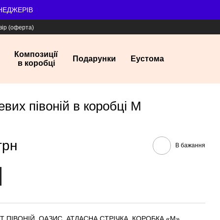
ЕНЕДЖЕРІВ
вір (оферта)
Композиції
Подарунки
Еустома
в коробці
евих півоній в коробці М
грн
В бажання
ШТ ПІВОНІЙ, ОАЗИС, АТЛАСНА СТРІЧКА, КОРОБКА «M»