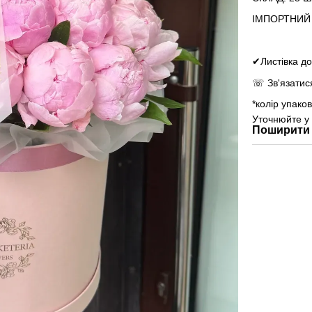
ІМПОРТНИЙ
✔Листівка до
☏ Зв'язатис
*колір упако
Уточнюйте у
Поширити 