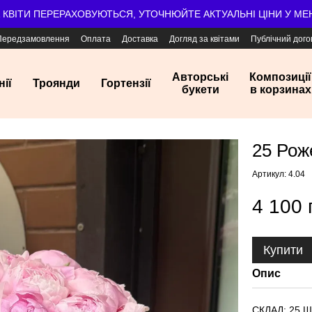
А КВІТИ ПЕРЕРАХОВУЮТЬСЯ, УТОЧНЮЙТЕ АКТУАЛЬНІ ЦІНИ У М
Передзамовлення
Оплата
Доставка
Догляд за квітами
Публічний дого
Авторські
Композиції
нії
Троянди
Гортензії
букети
в корзинах
25 Рож
Артикул: 4.04
4 100 
Купити
Опис
СКЛАД: 25 