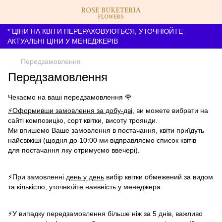
* ЦІНИ НА КВІТИ ПЕРЕРАХОВУЮТЬСЯ, УТОЧНЮЙТЕ
АКТУАЛЬНІ ЦІНИ У МЕНЕДЖЕРІВ
Передзамовлення
Передзамовлення
Чекаємо на ваші передзамовлення 🌹
⚡️Оформивши замовлення за добу-дві
, ви можете вибрати на
сайті композицію, сорт квітки, висоту троянди.
Ми впишемо Ваше замовлення в постачання, квіти приїдуть
найсвіжіші (щодня до 10:00 ми відправляємо список квітів
для постачання яку отримуємо ввечері).
⚡️При замовленні
день у день
вибір квітки обмежений за видом
та кількістю, уточнюйте наявність у менеджера.
⚡️У випадку передзамовлення більше ніж за 5 днів, важливо