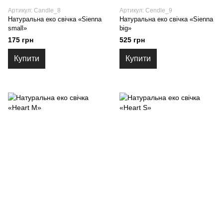
Артикул: Candle_8
Артикул: Cendle_9
Натуральна еко свічка «Sienna
Натуральна еко свічка «Sienna
small»
big»
175 грн
525 грн
Купити
Купити