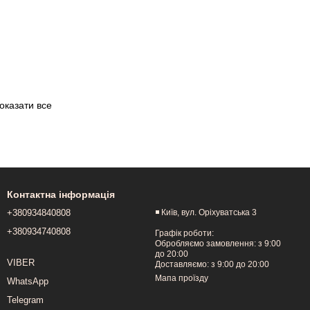
оказати все
Контактна інформація
+380934840808
◾️ Київ, вул. Оріхуватська 3
+380934740808
Графік роботи:
Обробляємо замовлення: з 9:00
до 20:00
VIBER
Доставляємо: з 9:00 до 20:00
Мапа проїзду
WhatsApp
Telegram