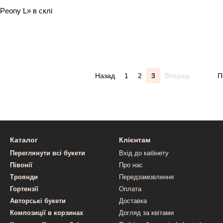
Peony L» в склі
Назад
1
2
3
Вперед
П
Каталог
Клієнтам
Переглянути всі букети
Вхід до кабінету
Півонії
Про нас
Троянди
Передзамовлення
Гортензії
Оплата
Авторські букети
Доставка
Композиції в корзинах
Догляд за квітами