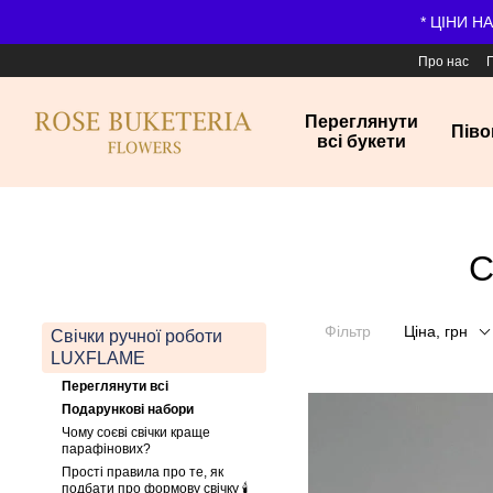
Перейти до основного контенту
* ЦІНИ Н
Про нас
Переглянути
Піво
всі букети
С
Фільтр
Ціна, грн
Свічки ручної роботи
LUXFLAME
Переглянути всі
Подарункові набори
Чому соєві свічки краще
парафінових?
Прості правила про те, як
подбати про формову свічку 🕯️