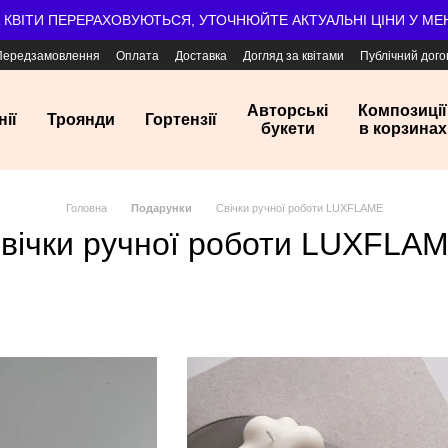
А КВІТИ ПЕРЕРАХОВУЮТЬСЯ, УТОЧНЮЙТЕ АКТУАЛЬНІ ЦІНИ У М
Передзамовлення
Оплата
Доставка
Догляд за квітами
Публічний дого
Авторські
Композиції
нії
Троянди
Гортензії
букети
в корзинах
Головна
Подарунки
Свічки ручної роботи LUXFLAME
вічки ручної роботи LUXFLA