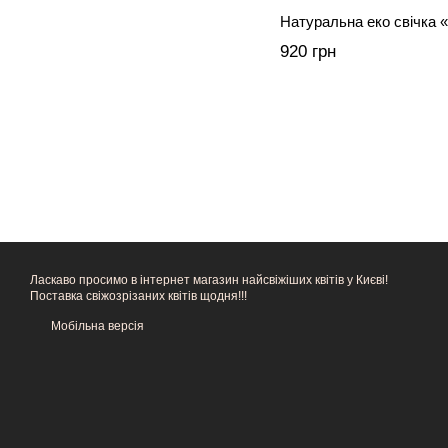
Натуральна еко свічка «
920 грн
Ласкаво просимо в інтернет магазин найсвіжіших квітів у Києві!
Поставка свіжозрізаних квітів щодня!!!
Мобільна версія