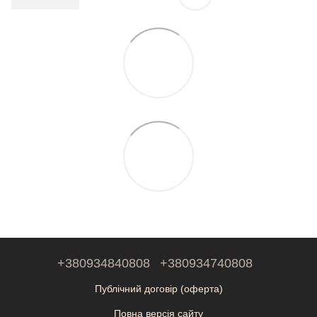
+380934840808
+380934740808
Публічний договір (оферта)
Повна версія сайту