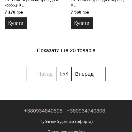
коробці XL
XL
7 170 грн
7 560 грн
Купити
Купити
Показати ще 20 товарів
Назад
Вперед
1
з 9
+380934840808
+380934740808
Публічний договір (оферта)
Повна версія сайту