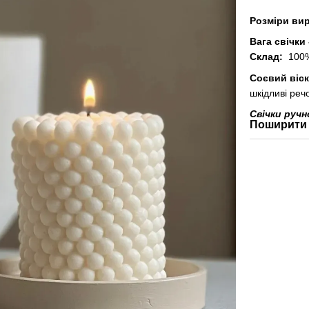
Розміри ви
Вага свічки
Склад:
100% 
Соєвий віс
шкідливі реч
Свічки руч
Поширити 