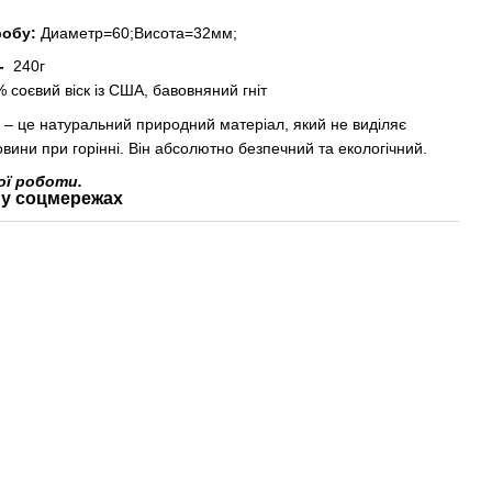
робу:
Диаметр=60;Висота=32мм;
 -
240г
соєвий віск із США, бавовняний гніт
к
– це натуральний природний матеріал, який не виділяє
овини при горінні. Він абсолютно безпечний та екологічний.
ної роботи.
у соцмережах