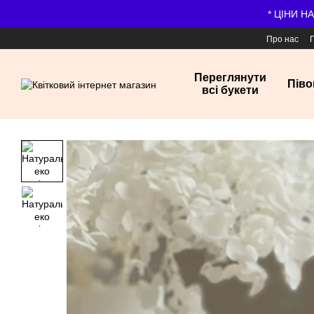
Перейти до основного контенту
* ЦІНИ Н
Про нас
Переглянути
Піво
всі букети