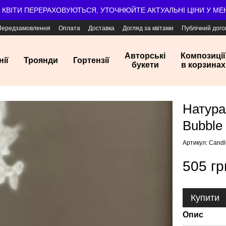
А КВІТИ ПЕРЕРАХОВУЮТЬСЯ, УТОЧНЮЙТЕ АКТУАЛЬНІ ЦІНИ У М
Передзамовлення
Оплата
Доставка
Догляд за квітами
Публічний дого
Авторські
Композиції
нії
Троянди
Гортензії
букети
в корзинах
Натура
Bubble
Артикул: Cand
505 гр
Купити
Опис