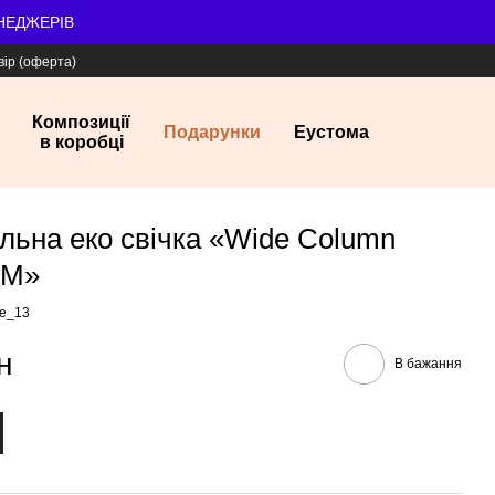
ЕНЕДЖЕРІВ
вір (оферта)
Композиції
Подарунки
Еустома
в коробці
льна еко свічка «Wide Column
 M»
le_13
н
В бажання