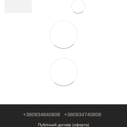
+380934840808
+380934740808
Публічний договір (оферта)