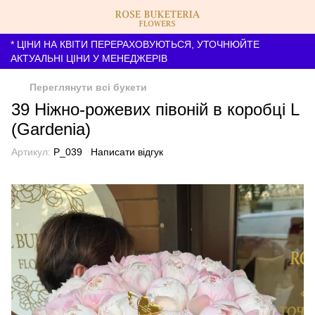
* ЦІНИ НА КВІТИ ПЕРЕРАХОВУЮТЬСЯ, УТОЧНЮЙТЕ
АКТУАЛЬНІ ЦІНИ У МЕНЕДЖЕРІВ
Переглянути всі букети
39 Ніжно-рожевих півоній в коробці L
(Gardenia)
Артикул:
P_039
Написати відгук