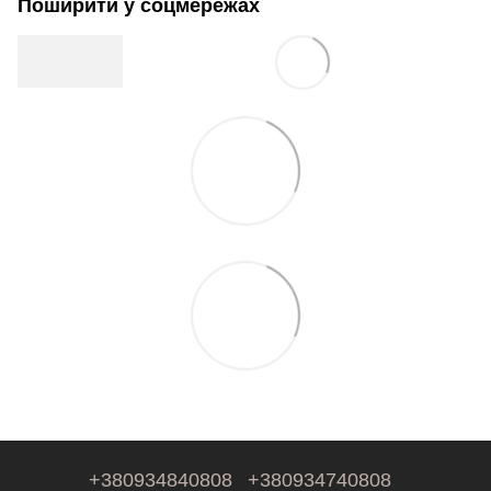
Поширити у соцмережах
+380934840808
+380934740808