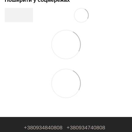
+380934840808
+380934740808