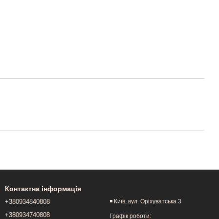
Контактна інформація
+380934840808
◾️ Київ, вул. Оріхуватська 3
+380934740808
Графік роботи: