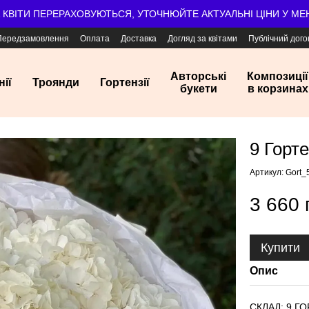
А КВІТИ ПЕРЕРАХОВУЮТЬСЯ, УТОЧНЮЙТЕ АКТУАЛЬНІ ЦІНИ У М
Передзамовлення
Оплата
Доставка
Догляд за квітами
Публічний дого
Авторські
Композиції
нії
Троянди
Гортензії
букети
в корзинах
9 Горт
Артикул: Gort_
3 660 
Купити
Опис
СКЛАД: 9 Г