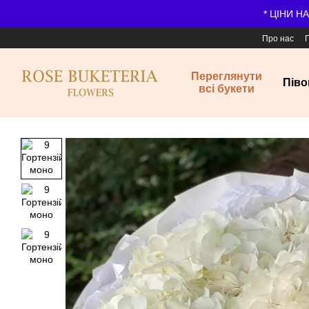
Перейти до основного контенту
* ЦІНИ Н
Про нас
Переглянути
Піво
всі букети