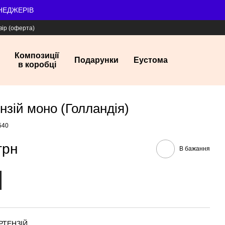
ЕНЕДЖЕРІВ
вір (оферта)
Композиції
Подарунки
Еустома
в коробці
ензій моно (Голландія)
540
грн
В бажання
ОРТЕНЗІЙ