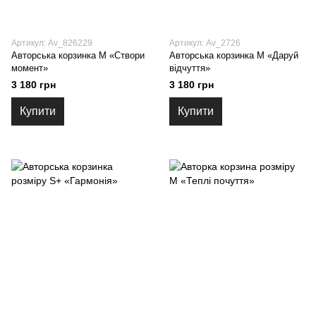
Артикул: Av_826229
Артикул: Av_2726
Авторська корзинка М «Створи
Авторська корзинка М «Даруй
момент»
відчуття»
3 180 грн
3 180 грн
Купити
Купити