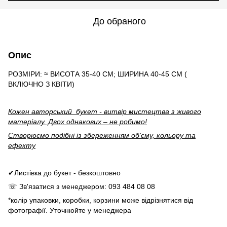
До обраного
Опис
РОЗМІРИ: ≈ ВИСОТА 35-40 СМ; ШИРИНА 40-45 СМ (
ВКЛЮЧНО З КВІТИ)
Кожен авторський букет - витвір мистецтва з живого
матеріалу. Двох однакових – не робимо!
Створюємо подібні із збереженням об'єму, кольору та
ефекту
✔Листівка до букет - безкоштовно
☏ Зв'язатися з менеджером: 093 484 08 08
*колір упаковки, коробки, корзини може відрізнятися від
фотографії. Уточнюйте у менеджера