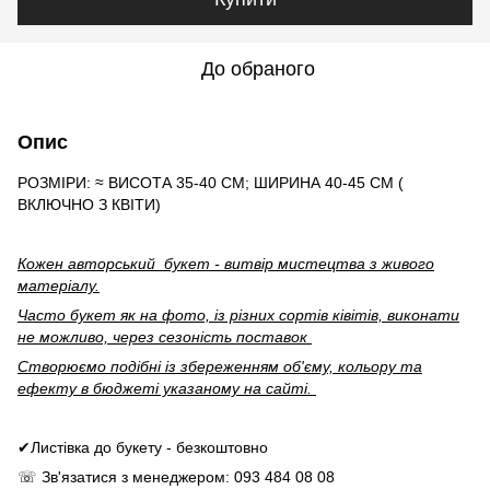
До обраного
Опис
РОЗМІРИ: ≈ ВИСОТА 35-40 СМ; ШИРИНА 40-45 СМ (
ВКЛЮЧНО З КВІТИ)
Кожен авторський букет - витвір мистецтва з живого
матеріалу.
Часто букет як на фото, із різних сортів ківітів, виконати
не можливо, через сезоність поставок
Створюємо подібні із збереженням об'єму, кольору та
ефекту в бюджеті указаному на сайті.
✔Листівка до букету - безкоштовно
☏ Зв'язатися з менеджером: 093 484 08 08