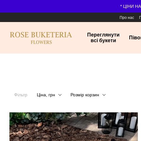
Перейти до основного контенту
* ЦІНИ Н
Про нас
Переглянути
Піво
всі букети
Фільтр
Ціна, грн
Розмір корзин