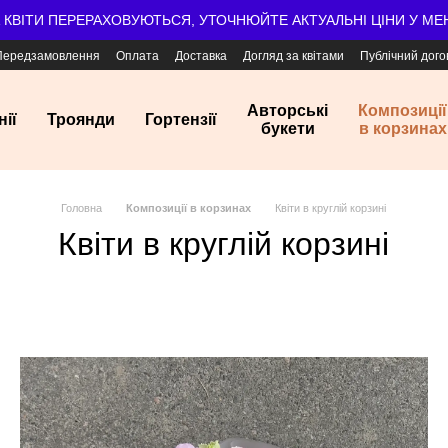
А КВІТИ ПЕРЕРАХОВУЮТЬСЯ, УТОЧНЮЙТЕ АКТУАЛЬНІ ЦІНИ У М
Передзамовлення
Оплата
Доставка
Догляд за квітами
Публічний дого
Авторські
Композиції
нії
Троянди
Гортензії
букети
в корзинах
Головна
Композиції в корзинах
Квіти в круглій корзині
Квіти в круглій корзині