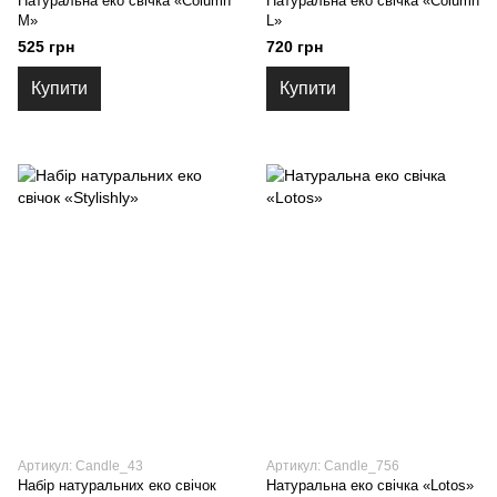
Натуральна еко свічка «Column
Натуральна еко свічка «Column
M»
L»
525 грн
720 грн
Купити
Купити
Артикул: Candle_43
Артикул: Candle_756
Набір натуральних еко свічок
Натуральна еко свічка «Lotos»