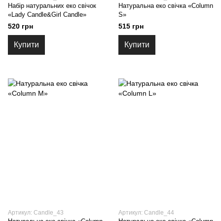
Набір натуральних еко свічок
Натуральна еко свічка «Column
«Lady Candle&Girl Candle»
S»
520 грн
515 грн
Купити
Купити
Артикул: Сandle_43
Артикул: Сandle_44