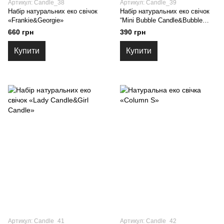
Артикул: Candle_38
Артикул: Candle_39
Набір натуральних еко свічок
Набір натуральних еко свічок
«Frankie&Georgie»
“Mini Bubble Candle&Bubble
Candle”
660 грн
390 грн
Купити
Купити
Артикул: Candle_41
Артикул: Candle_42