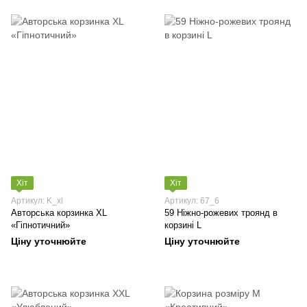
Хіт
Хіт
Артикул: K_xl
Артикул: 67_6
Авторська корзинка XL
59 Ніжно-рожевих троянд в
«Гіпнотичний»
корзині L
Ціну уточнюйте
Ціну уточнюйте