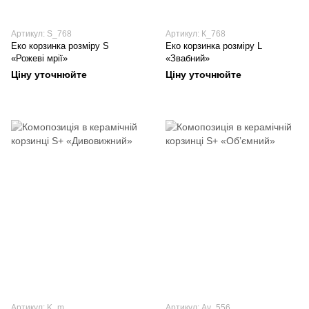
Артикул: S_768
Артикул: К_768
Еко корзинка розміру S
Еко корзинка розміру L
«Рожеві мрії»
«Звабний»
Ціну уточнюйте
Ціну уточнюйте
Артикул: K_m
Артикул: Av_556