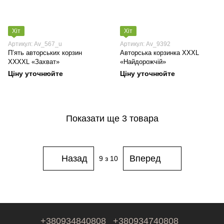
Хіт
Хіт
Артикул: Av_567_u
Артикул: Av_9392
Пʼять авторських корзин
Авторська корзинка XXXL
XXXXL «Захват»
«Найдорожчій»
Ціну уточнюйте
Ціну уточнюйте
Показати ще 3 товара
Назад
Вперед
9
з 10
+380934840808
+380934740808