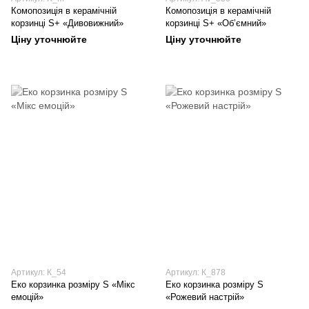
Комопозиція в керамічній
Комопозиція в керамічній
корзинці S+ «Дивовижний»
корзинці S+ «Обʼємний»
Ціну уточнюйте
Ціну уточнюйте
Артикул: К_54
Артикул: К_878
Еко корзинка розміру S «Мікс
Еко корзинка розміру S
емоцій»
«Рожевий настрій»