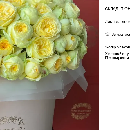
СКЛАД: ПІО
Листівка до 
☏ Зв'язатис
*колір упако
Уточнюйте у
Поширити 