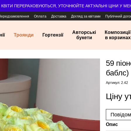
А КВІТИ ПЕРЕРАХОВУЮТЬСЯ, УТОЧНЮЙТЕ АКТУАЛЬНІ ЦІНИ У М
Передзамовлення
Оплата
Доставка
Догляд за квітами
Публічний дого
Авторські
Композиції
нії
Троянди
Гортензії
букети
в корзинах
59 піон
баблс)
Артикул: 2.42
Ціну 
Повідом
Опис