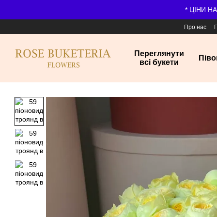
Перейти до основного контенту
* ЦІНИ Н
Про нас
Переглянути
Піво
всі букети