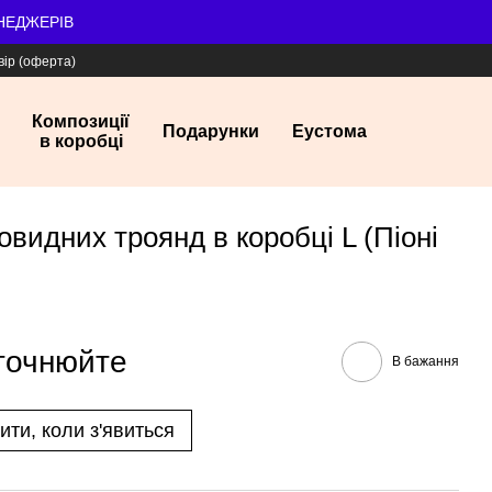
ЕНЕДЖЕРІВ
вір (оферта)
Композиції
Подарунки
Еустома
в коробці
овидних троянд в коробці L (Піоні
уточнюйте
В бажання
ити, коли з'явиться