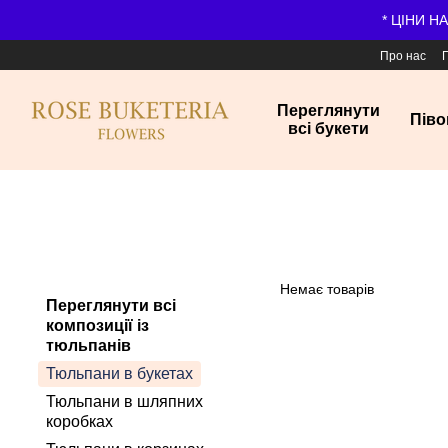
Перейти до основного контенту
* ЦІНИ Н
Про нас
Переглянути
Піво
всі букети
Немає товарів
Переглянути всі
композиції із
тюльпанів
Тюльпани в букетах
Тюльпани в шляпних
коробках