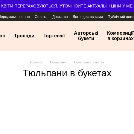
А КВІТИ ПЕРЕРАХОВУЮТЬСЯ, УТОЧНЮЙТЕ АКТУАЛЬНІ ЦІНИ У М
Передзамовлення
Оплата
Доставка
Догляд за квітами
Публічний дого
Авторські
Композиції
нії
Троянди
Гортензії
букети
в корзинах
Головна
Тюльпани
Тюльпани в букетах
Тюльпани в букетах