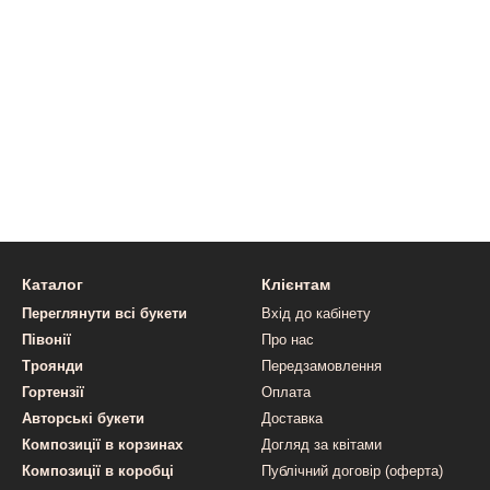
Каталог
Клієнтам
Переглянути всі букети
Вхід до кабінету
Півонії
Про нас
Троянди
Передзамовлення
Гортензії
Оплата
Авторські букети
Доставка
Композиції в корзинах
Догляд за квітами
Композиції в коробці
Публічний договір (оферта)