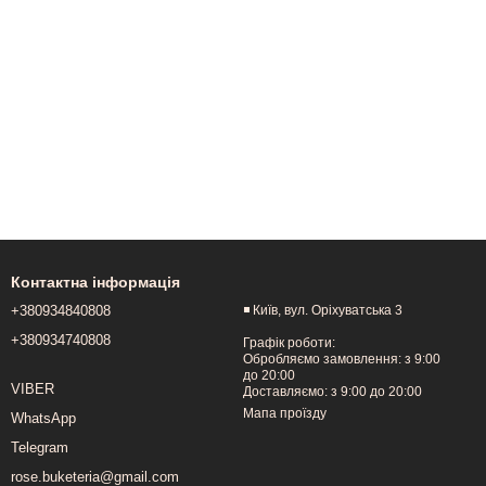
Контактна інформація
+380934840808
◾️ Київ, вул. Оріхуватська 3
+380934740808
Графік роботи:
Обробляємо замовлення: з 9:00
до 20:00
VIBER
Доставляємо: з 9:00 до 20:00
Мапа проїзду
WhatsApp
Telegram
rose.buketeria@gmail.com