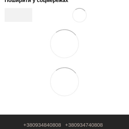
Поширити у соцмережах
+380934840808
+380934740808