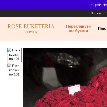
Перейти до основного контенту
* ЦІНИ Н
Про нас
Переглянути
Піво
всі букети