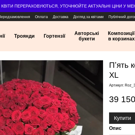
А КВІТИ ПЕРЕРАХОВУЮТЬСЯ, УТОЧНЮЙТЕ АКТУАЛЬНІ ЦІНИ У М
Передзамовлення
Оплата
Доставка
Догляд за квітами
Публічний дого
Авторські
Композиції
нії
Троянди
Гортензії
букети
в корзинах
Пʼять 
XL
Артикул: Roz_
39 150
Купити
Опис