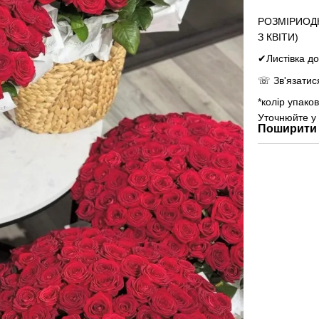
РОЗМІРИОДН
З КВІТИ)
✔Листівка до
☏ Зв'язатис
*колір упако
Уточнюйте у
Поширити 