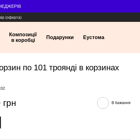
ЕНЕДЖЕРІВ
вір (оферта)
Композиції
Подарунки
Еустома
в коробці
корзин по 101 троянді в корзинах
332
 грн
В бажання