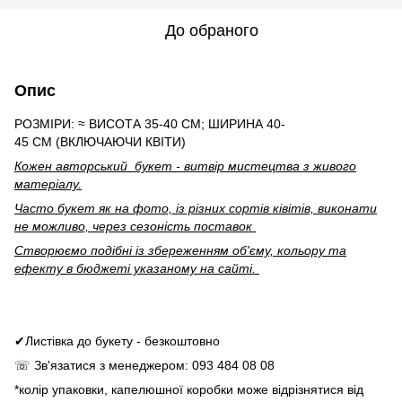
До обраного
Опис
РОЗМІРИ: ≈ ВИСОТА 35-40 СМ; ШИРИНА 40-
45 СМ (ВКЛЮЧАЮЧИ КВІТИ)
Кожен авторський букет - витвір мистецтва з живого
матеріалу.
Часто букет як на фото, із різних сортів ківітів, виконати
не можливо, через сезоність поставок
Створюємо подібні із збереженням об'єму, кольору та
ефекту в бюджеті указаному на сайті.
✔Листівка до букету - безкоштовно
☏ Зв'язатися з менеджером: 093 484 08 08
*колір упаковки, капелюшної коробки може відрізнятися від