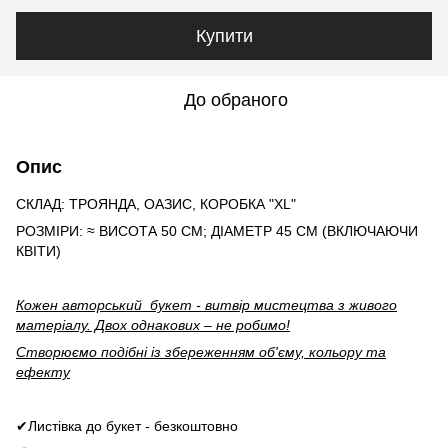
Купити
До обраного
Опис
CКЛАД: ТРОЯНДА, ОАЗИС, КОРОБКА "XL"
РОЗМІРИ: ≈ ВИСОТА 50 СМ; ДІАМЕТР 45 СМ (ВКЛЮЧАЮЧИ
КВІТИ)
Кожен авторський букет - витвір мистецтва з живого
матеріалу. Двох однакових – не робимо!
Створюємо подібні із збереженням об'єму, кольору та
ефекту
✔Листівка до букет - безкоштовно