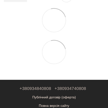
+380934840808
+380934740808
Публічний договір (оферта)
Повна версія сайту