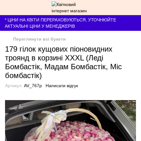
* ЦІНИ НА КВІТИ ПЕРЕРАХОВУЮТЬСЯ, УТОЧНЮЙТЕ
АКТУАЛЬНІ ЦІНИ У МЕНЕДЖЕРІВ
Переглянути всі букети
179 гілок кущових піоновидних
троянд в корзині XXXL (Леді
Бомбастік, Мадам Бомбастік, Міс
бомбастік)
Артикул:
AV_767p
Написати відгук