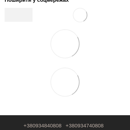
+380934840808
+380934740808