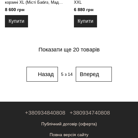
корзині XL (Місті Баблз, Мадам
XXL
Бомбастік, Міс Бомбастік,
8 600 грн
6 880 грн
Бомбастік)
Купити
Купити
Показати ще 20 товарів
Назад
Вперед
5
з 14
+380934840808
+380934740808
Публічний договір (оферта)
Повна версія сайту