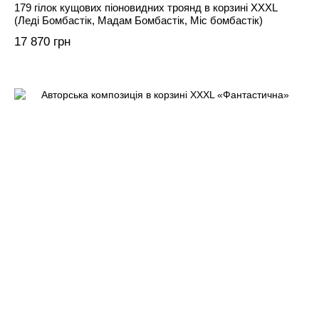
179 гілок кущових піоновидних троянд в корзині XXXL
(Леді Бомбастік, Мадам Бомбастік, Міс бомбастік)
17 870 грн