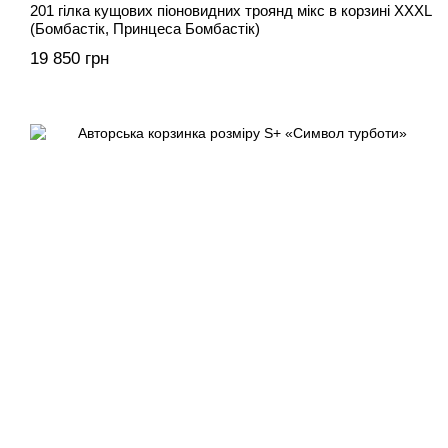
201 гілка кущових піоновидних троянд мікс в корзині XXXL
(Бомбастік, Принцеса Бомбастік)
19 850 грн